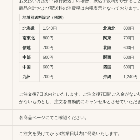
お支払い方法が「銀行振込」の場合、振込手数料がかかるこ
商品合計および配送料の消費税は内税表示となっております
地域別送料設定（税別）
北海道
1,540円
北東北
800円
南東北
800円
関東
700円
信越
700円
北陸
600円
中部
600円
関西
600円
中国
600円
四国
600円
九州
700円
沖縄
1,240円
ご注文後7日以内といたします。ご注文後7日間ご入金がない
がないものとし、注文を自動的にキャンセルとさせていただ
各商品ページにてご確認ください。
ご注文を受けてから3営業日以内に発送いたします。