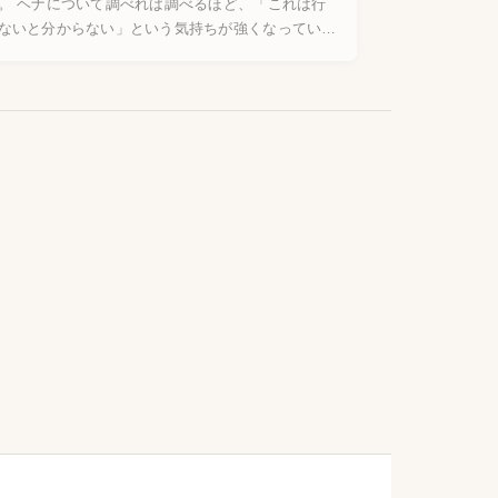
。 ヘナについて調べれば調べるほど、「これは行
ないと分からない」という気持ちが強くなっていき
した。産地はインド北西部のラジャスタン州——そ
までは分かる。でも、どの工 […]