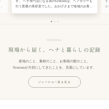
り
す。 ヘナ専門店になる前のGraciasは、ヘアカラーも
す
いる
行う普通の美容室でした。おかげさまで地域のお客様
か
だと
に恵まれ、スタッフも少しずつ増えていきました。た
ま
だ、忙しくなるほど […]
こ
JOURNAL
現場から届く、ヘナと暮らしの記録
産地のこと、素材のこと、お客様の髪のこと。
Graciasが大切にしてきたことを、言葉にしています。
ジャーナル一覧を見る