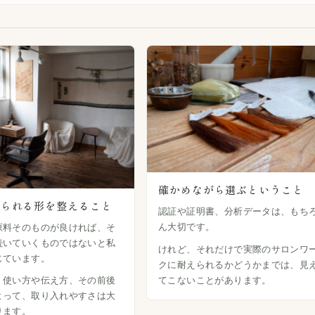
確かめながら選ぶということ
けられる形を整えること
認証や証明書、分析データは、もち
ん大切です。
原料そのものが良ければ、そ
続いていくものではないと私
けれど、それだけで実際のサロンワ
じています。
クに耐えられるかどうかまでは、見
てこないことがあります。
、使い方や伝え方、その前後
よって、取り入れやすさは大
ります。